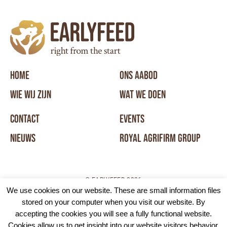
HOME
ONS AABOD
WIE WIJ ZIJN
WAT WE DOEN
CONTACT
EVENTS
NIEUWS
ROYAL AGRIFIRM GROUP
© EARLYFEED 2026
We use cookies on our website. These are small information files
stored on your computer when you visit our website. By
DISCLAIMER
COOKIE POLICY
ALGEMENE VOORWAARDEN
accepting the cookies you will see a fully functional website.
Cookies allow us to get insight into our website visitors behavior.