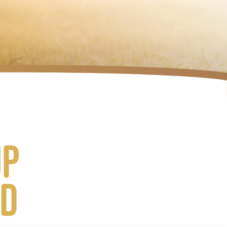
up
ed