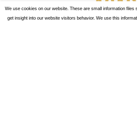
Acad
We use cookies on our website. These are small information files s
get insight into our website visitors behavior. We use this infor
Tijdens de digital
online initiatief a
zijn eigen online 
promoten. Het platf
earlyfeed.academy
De juist
Veehouders, bedrijf
typische uitdaging
professionals uit o