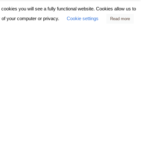
ookies you will see a fully functional website. Cookies allow us to
y of your computer or privacy.
Cookie settings
Read more
oup een nieuw,
anceert deze zomer
an jonge dieren te
al inschrijven op
agelijks om met de
ademy nodigt deze
ring en ideeën uit