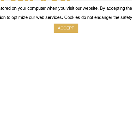
emy aan
tored on your computer when you visit our website. By accepting the c
mation to optimize our web services. Cookies do not endanger the safet
ACCEPT
e editie van EuroTier vorige week kondigde Royal Agrifirm Gr
an. Earlyfeed, het merk voor jongdiervoeding van de groep, l
Academy om de kennis en best practices in het management v
orm is exclusief op professionals gericht en u kunt zich nu 
.
e kennis vanaf dag één
sleiders, nutritionisten, dierenartsen … Allemaal gaan ze d
en van de jongste en kwetsbaarste dieren. De Earlyfeed Ac
m zich in te schrijven op een breed platform om kennis, erva