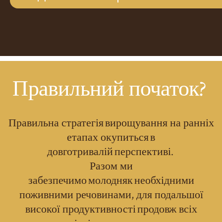
Правильний початок
?
Правильна стратегія вирощування на ранніх
етапах окупиться в
довготривалій перспективі.
Разом ми
забезпечимо молодняк необхідними
поживними речовинами, для подальшої
високої продуктивності продовж всіх