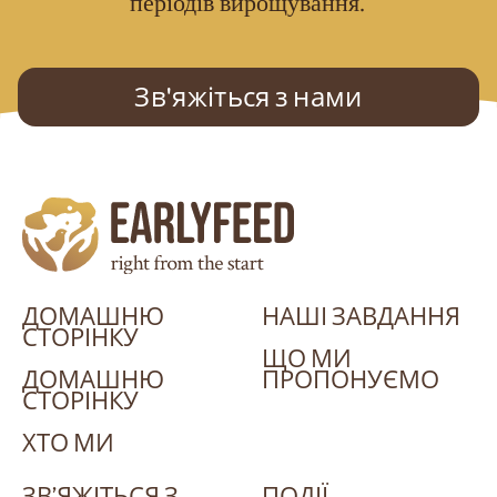
періодів вирощування.
Зв'яжіться з нами
ДОМАШНЮ
НАШІ ЗАВДАННЯ
СТОРІНКУ
ЩО МИ
ДОМАШНЮ
ПРОПОНУЄМО
СТОРІНКУ
ХТО МИ
ЗВ’ЯЖІТЬСЯ З
ПОДІЇ