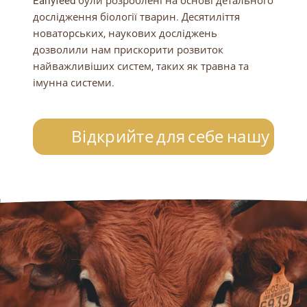
Earlyfeed були розроблені на основі детального
дослідження біології тварин. Десятиліття
новаторських, наукових досліджень
дозволили нам прискорити розвиток
найважливіших систем, таких як травна та
імунна системи.
Відкрийте для себе нашу пр