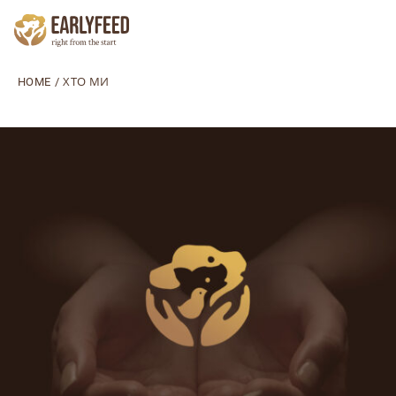
HOME
/
ХТО МИ