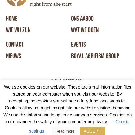
HOME
ONS AABOD
WIE WIJ ZIJN
WAT WE DOEN
CONTACT
EVENTS
NIEUWS
ROYAL AGRIFIRM GROUP
© EARLYFEED 2026
We use cookies on our website. These are small information files
stored on your computer when you visit our website. By
DISCLAIMER
COOKIE POLICY
ALGEMENE VOORWAARDEN
accepting the cookies you will see a fully functional website.
Cookies allow us to get insight into our website visitors behavior.
We use this information to optimize our web services. Cookies do
not endanger the safety of your computer or privacy.
Cookie
settings
ACCEPT
Read more