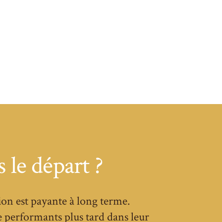
 le départ ?
ion est payante à long terme.
 performants plus tard dans leur