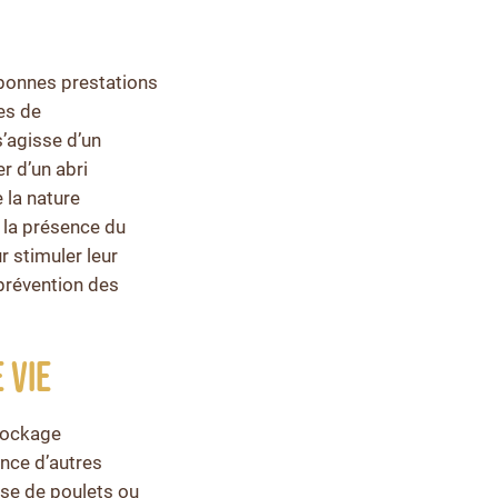
 bonnes prestations
es de
s’agisse d’un
er d’un abri
 la nature
 la présence du
r stimuler leur
 prévention des
E VIE
stockage
rence d’autres
sse de poulets ou