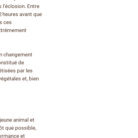
 l’éclosion. Entre
 72 heures avant que
ns ces
 extrêmement
 un changement
onstitué de
tisées par les
végétales et, bien
 jeune animal et
ôt que possible,
formance et