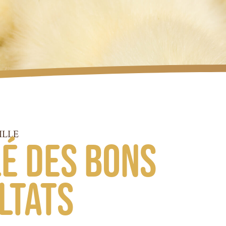
ILLE
lé des bons
ltats