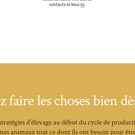
contacts et lieux
ici
.
 faire les choses bien dès
tratégies d’élevage au début du cycle de product
es animaux tout ce dont ils ont besoin pour être