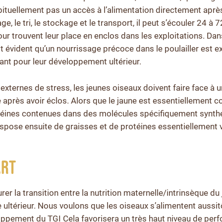
bituellement pas un accès à l’alimentation directement après
rage, le tri, le stockage et le transport, il peut s’écouler 24 à
our trouvent leur place en enclos dans les exploitations. Da
est évident qu’un nourrissage précoce dans le poulailler est
tant pour leur développement ultérieur.
 externes de stress, les jeunes oiseaux doivent faire face à
 après avoir éclos. Alors que le jaune est essentiellement c
téines contenues dans des molécules spécifiquement synthé
 dispose ensuite de graisses et de protéines essentiellement 
art
urer la transition entre la nutrition maternelle/intrinsèque du
e ultérieur. Nous voulons que les oiseaux s’alimentent aussit
ppement du TGI Cela favorisera un très haut niveau de per