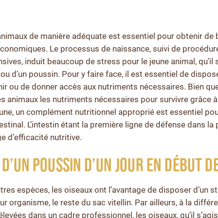
 animaux de manière adéquate est essentiel pour obtenir de
économiques. Le processus de naissance, suivi de procédur
sives, induit beaucoup de stress pour le jeune animal, qu’il 
ou d’un poussin. Pour y faire face, il est essentiel de dispos
nir ou de donner accès aux nutriments nécessaires. Bien que
es animaux les nutriments nécessaires pour survivre grâce à
une, un complément nutritionnel approprié est essentiel pou
tinal. L’intestin étant la première ligne de défense dans la
e d’efficacité nutritive.
 D’UN POUSSIN D’UN JOUR EN DÉBUT D
autres espèces, les oiseaux ont l’avantage de disposer d’un 
ur organisme, le reste du sac vitellin. Par ailleurs, à la diffé
levées dans un cadre professionnel, les oiseaux, qu’il s’agi