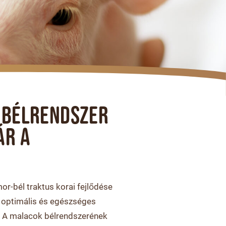
 BÉLRENDSZER
ÁR A
or-bél traktus korai fejlődése
 optimális és egészséges
 A malacok bélrendszerének