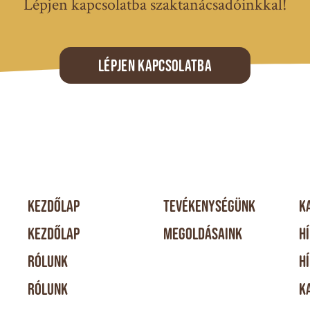
Lépjen kapcsolatba szaktanácsadóinkkal!
Lépjen kapcsolatba
KEZDŐLAP
TEVÉKENYSÉGÜNK
K
KEZDŐLAP
MEGOLDÁSAINK
H
RÓLUNK
H
RÓLUNK
K