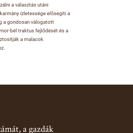
álni a választás utáni
karmány ízletessége elősegíti a
íg a gondosan válogatott
mor-bél traktus fejlődését és a
ztosítják a malacok
z.
zámát, a gazdák