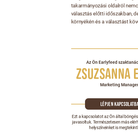
takarmányozási oldalról nem
választás előtti időszakban, d
környékén és a választást köv
Az Ön Earlyfeed szaktaná
Zsuzsanna 
Marketing Manage
Lépjen kapcsolatb
Ezt a kapcsolatot az Ön által böngés
javasoltuk. Természetesen más elér
helyszíneinket is megtekint