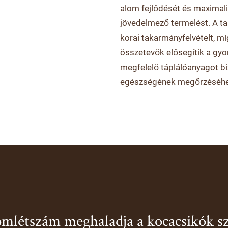
alom fejlődését és maximaliz
jövedelmező termelést. A ta
korai takarmányfelvételt, m
összetevők elősegítik a gyo
megfelelő táplálóanyagot bi
egészségének megőrzéséhe
mlétszám meghaladja a kocacsikók s