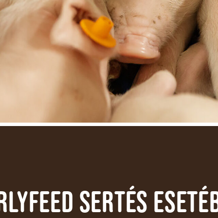
rlyfeed sertés eseté