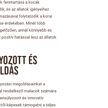
k fenntartása a kocák
k, és az állatok igényeihez
mazásával folytatódik a korai
se érdekében. Minél több
egelőzően, annál könnyebb és
 pozitív hatással lesz az állatok
YOZOTT ÉS
OLDÁS
nyozási megoldásainkat a
lal rendelkező malacok számára
yensúlyozott és innovatív
ől képesek támogatni a teljes