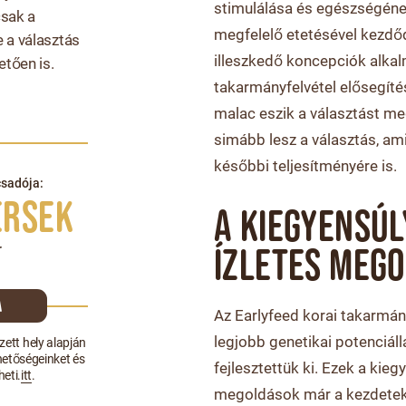
stimulálása és egészségéne
csak a
megfelelő etetésével kezdődi
e a választás
illeszkedő koncepciók alkal
etően is.
takarmányfelvétel elősegíté
malac eszik a választást m
simább lesz a választás, ami
későbbi teljesítményére is.
csadója:
Ersek
A KIEGYENSÚL
ÍZLETES MEG
r
a
Az Earlyfeed korai takarmá
legjobb genetikai potenciál
zett hely alapján
hetőségeinket és
fejlesztettük ki. Ezek a kieg
heti.
itt
.
megoldások már a kezdetekt