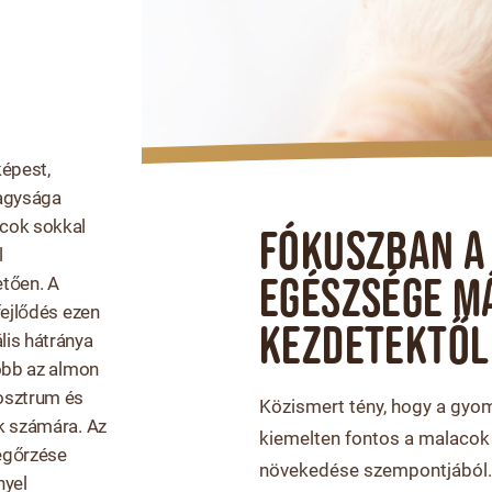
képest,
agysága
acok sokkal
FÓKUSZBAN A
l
EGÉSZSÉGE M
etően. A
fejlődés ezen
KEZDETEKTŐL
lis hátránya
yobb az almon
losztrum és
Közismert tény, hogy a gyom
ok számára. Az
kiemelten fontos a malacok
megőrzése
növekedése szempontjából.
nyel