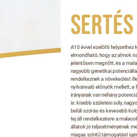
Sertés
A10 évvel ezelőtti helyzethez 
elmondható, hogy az almok n
jelentősen megnőtt, és a mal
nagyobb genetikai potenciálla
rendelkeznek a növekedést ill
nyilvánvaló előnyök mellett, a 
irányának van néhány potenciá
is: kisebb születési súly, nag
belüli szórás és kevesebb ko
tej áll rendelkezésre a malac
állatok jó teljesítményének 
magas szintű támogatást igé